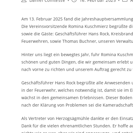
Daniel Comtesse
16. Februar 2025
A
Autor:
veröffentlicht:
Kate
Am 13. Februar 2025 fand die Jahreshauptversammlung
Die Vereinsvorsitzende Romina Kuschmierz begrüßte d
sowie die Gäste: Geschäftsführer Hans Rock, Kreisbr
Feuerwehren, sowie Thomas Buchner, unseren Verwalt
Hinter uns liegt ein bewegtes Jahr, fuhr Romina Kuschm
schönen und guten Dingen, die wir gemeinsam erlebt u
nach vorne zu richten und unserem Auftrag gerecht zu
Geschäftsführer Hans Rock begrüßte alle Anwesenden
in der Feuerwehr, welches notwendig ist, damit sie im 
wächst in den gemeinsamen Erlebnissen. Dieser Boden 
nach der Klärung von Problemen sei die Kameradschafts
Als Vertreter von Herzogsägmühle dankte er den Einsatzk
Dank für die vielen ehrenamtlichen Stunden. Er hoffe au