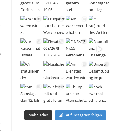
.
n,
h
Mehr laden
Auf Instagram folgen
r