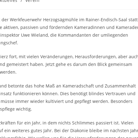
ktuelles
/
Verein
gorie:
 der Werkfeuerwehr Herzogsägmühle im Rainer-Endisch-Saal statt
ie aktiven, passiven und fördernden Kameradinnen und Kamerade
andinspektor Uwe Wieland, die Kommandanten der umliegenden
ungschef.
ierz fort, mit vielen Veränderungen, Herausforderungen, aber auc
nd gemeistert haben. Jetzt gehe es darum den Blick gemeinsam
 werden.
 und betonte das hohe Maß an Kameradschaft und Zusammenhalt
Einsatz funktionieren können. Dies benötigt blindes Vertrauen und
müsse immer wieder kultiviert und gepflegt werden. Besonders
pflege wichtig.
räften für ein Jahr, in dem nichts Schlimmes passiert ist. Vielen
f ein weiteres gutes Jahr. Bei der Diakonie bleibe im nächsten Jah