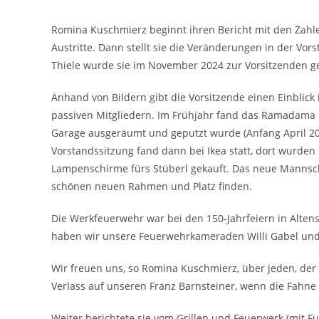
Romina Kuschmierz beginnt ihren Bericht mit den Zahlen 
Austritte. Dann stellt sie die Veränderungen in der Vo
Thiele wurde sie im November 2024 zur Vorsitzenden g
Anhand von Bildern gibt die Vorsitzende einen Einblick 
passiven Mitgliedern. Im Frühjahr fand das Ramadama i
Garage ausgeräumt und geputzt wurde (Anfang April 20
Vorstandssitzung fand dann bei Ikea statt, dort wurde
Lampenschirme fürs Stüberl gekauft. Das neue Mannscha
schönen neuen Rahmen und Platz finden.
Die Werkfeuerwehr war bei den 150-Jahrfeiern in Altenst
haben wir unsere Feuerwehrkameraden Willi Gabel und 
Wir freuen uns, so Romina Kuschmierz, über jeden, der 
Verlass auf unseren Franz Barnsteiner, wenn die Fahne 
Weiter berichtete sie vom Grillen und Feuerwerk (mit