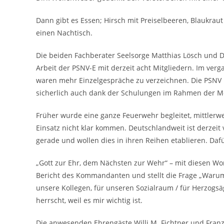
Dann gibt es Essen; Hirsch mit Preiselbeeren, Blaukrau
einen Nachtisch.
Die beiden Fachberater Seelsorge Matthias Lösch und
Arbeit der PSNV-E mit derzeit acht Mitgliedern. Im ver
waren mehr Einzelgespräche zu verzeichnen. Die PSNV i
sicherlich auch dank der Schulungen im Rahmen der 
Früher wurde eine ganze Feuerwehr begleitet, mittlerw
Einsatz nicht klar kommen. Deutschlandweit ist derzeit
gerade und wollen dies in ihren Reihen etablieren. Daf
„Gott zur Ehr, dem Nächsten zur Wehr“ – mit diesen Wo
Bericht des Kommandanten und stellt die Frage „Warum 
unsere Kollegen, für unseren Sozialraum / für Herzogsä
herrscht, weil es mir wichtig ist.
Die anwesenden Ehrengäste Willi M. Fichtner und Fran