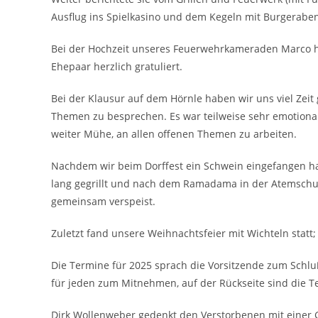
Ausflug ins Spielkasino und dem Kegeln mit Burgerabe
Bei der Hochzeit unseres Feuerwehrkameraden Marco 
Ehepaar herzlich gratuliert.
Bei der Klausur auf dem Hörnle haben wir uns viel Ze
Themen zu besprechen. Es war teilweise sehr emotional
weiter Mühe, an allen offenen Themen zu arbeiten.
Nachdem wir beim Dorffest ein Schwein eingefangen ha
lang gegrillt und nach dem Ramadama in der Atemsch
gemeinsam verspeist.
Zuletzt fand unsere Weihnachtsfeier mit Wichteln statt;
Die Termine für 2025 sprach die Vorsitzende zum Schluß
für jeden zum Mitnehmen, auf der Rückseite sind die Ter
Dirk Wollenweber gedenkt den Verstorbenen mit eine