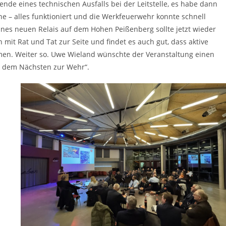
de eines technischen Ausfalls bei der Leitstelle, es habe dann
ne – alles funktioniert und die Werkfeuerwehr konnte schnell
nes neuen Relais auf dem Hohen Peißenberg sollte jetzt wieder
 mit Rat und Tat zur Seite und findet es auch gut, dass aktive
en. Weiter so. Uwe Wieland wünschte der Veranstaltung einen
, dem Nächsten zur Wehr“.