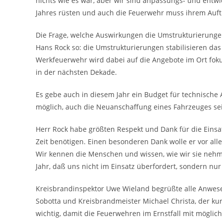
nichts wie es war, aber wir sind anpassungs- und entw
Jahres rüsten und auch die Feuerwehr muss ihrem Auft
Die Frage, welche Auswirkungen die Umstrukturierung
Hans Rock so: die Umstrukturierungen stabilisieren d
Werkfeuerwehr wird dabei auf die Angebote im Ort fokus
in der nächsten Dekade.
Es gebe auch in diesem Jahr ein Budget für technische
möglich, auch die Neuanschaffung eines Fahrzeuges sei
Herr Rock habe größten Respekt und Dank für die Einsa
Zeit benötigen. Einen besonderen Dank wolle er vor 
Wir kennen die Menschen und wissen, wie wir sie neh
Jahr, daß uns nicht im Einsatz überfordert, sondern nur
Kreisbrandinspektor Uwe Wieland begrüßte alle Anwese
Sobotta und Kreisbrandmeister Michael Christa, der ku
wichtig, damit die Feuerwehren im Ernstfall mit mögl