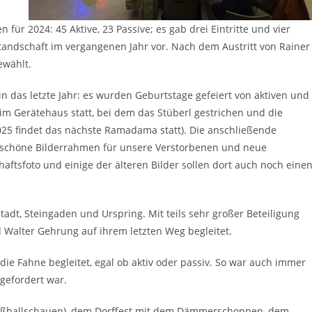
für 2024: 45 Aktive, 23 Passive; es gab drei Eintritte und vier
rstandschaft im vergangenen Jahr vor. Nach dem Austritt von Rainer
ewählt.
in das letzte Jahr: es wurden Geburtstage gefeiert von aktiven und
m Gerätehaus statt, bei dem das Stüberl gestrichen und die
25 findet das nächste Ramadama statt). Die anschließende
n schöne Bilderrahmen für unsere Verstorbenen und neue
ftsfoto und einige der älteren Bilder sollen dort auch noch eine
adt, Steingaden und Urspring. Mit teils sehr großer Beteiligung
Walter Gehrung auf ihrem letzten Weg begleitet.
die Fahne begleitet, egal ob aktiv oder passiv. So war auch immer
gefordert war.
 Fußballschauen), dem Dorffest mit dem Dämmerschoppen, dem