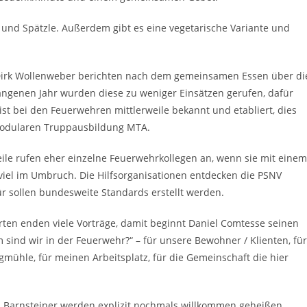
t und Spätzle. Außerdem gibt es eine vegetarische Variante und
 Dirk Wollenweber berichten nach dem gemeinsamen Essen über di
gangenen Jahr wurden diese zu weniger Einsätzen gerufen, dafür
st bei den Feuerwehren mittlerweile bekannt und etabliert, dies
Modularen Truppausbildung MTA.
eile rufen eher einzelne Feuerwehrkollegen an, wenn sie mit einem
 viel im Umbruch. Die Hilfsorganisationen entdecken die PSNV
ür sollen bundesweite Standards erstellt werden.
rten enden viele Vorträge, damit beginnt Daniel Comtesse seinen
sind wir in der Feuerwehr?“ – für unsere Bewohner / Klienten, für
gmühle, für meinen Arbeitsplatz, für die Gemeinschaft die hier
z Barnsteiner werden explizit nochmals willkommen geheißen.