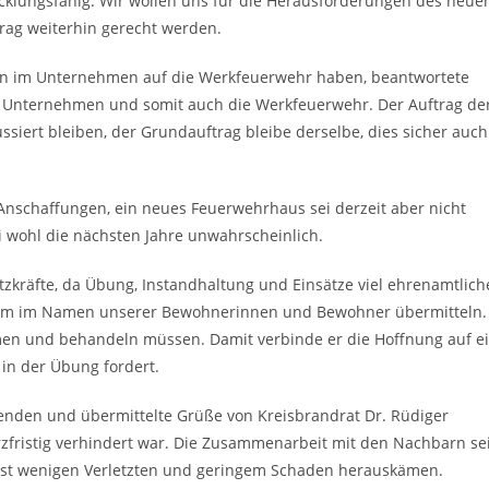
icklungsfähig. Wir wollen uns für die Herausforderungen des neue
rag weiterhin gerecht werden.
en im Unternehmen auf die Werkfeuerwehr haben, beantwortete
as Unternehmen und somit auch die Werkfeuerwehr. Der Auftrag de
siert bleiben, der Grundauftrag bleibe derselbe, dies sicher auch
 Anschaffungen, ein neues Feuerwehrhaus sei derzeit aber nicht
 wohl die nächsten Jahre unwahrscheinlich.
tzkräfte, da Übung, Instandhaltung und Einsätze viel ehrenamtlich
allem im Namen unserer Bewohnerinnen und Bewohner übermitteln.
men und behandeln müssen. Damit verbinde er die Hoffnung auf e
 in der Übung fordert.
nden und übermittelte Grüße von Kreisbrandrat Dr. Rüdiger
rzfristig verhindert war. Die Zusammenarbeit mit den Nachbarn se
ichst wenigen Verletzten und geringem Schaden herauskämen.