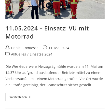
11.05.2024 – Einsatz: VU mit
Motorrad
Beitrags-
Beitrag
Daniel Comtesse
11. Mai 2024
Autor:
veröffentlicht:
Beitrags-
Aktuelles
/
Einsätze 2024
Kategorie:
Die Werkfeuerwehr Herzogsägmühle wurde am 11. Mai um
14:37 Uhr aufgrund auslaufender Betriebsmittel zu einem
Verkehrsunfall mit einem Motorrad gerufen. Vor Ort wurde
die Straße gereinigt, der Brandschutz sicher gestellt…
11.05.2024
Weiterlesen
–
Einsatz:
VU