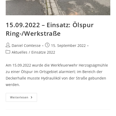
15.09.2022 – Einsatz: Ölspur
Ring-/Werkstraße
Beitrags-
Beitrag
Daniel Comtesse
15. September 2022
Autor:
veröffentlicht:
Beitrags-
Aktuelles
/
Einsätze 2022
Kategorie:
Am 15.09.2022 wurde die Werkfeuerwehr Herzogsägmühle
zu einer Ölspur im Ortsgebiet alarmiert; im Bereich der
Deckerhalle musste Hydrauliköl von der Straße gebunden
werden.
15.09.2022
Weiterlesen
–
Einsatz:
Ölspur
Ring-/Werkstraße