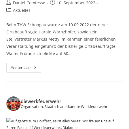
Beitrags-
Beitrag
Daniel Comtesse
10. September 2022
Autor:
veröffentlicht:
Beitrags-
Aktuelles
Kategorie:
Beim THW Schongau wurde am 10.09.2022 der neue
Ortsbeauftragte Harald Wörnzhofer, sowie sein
Stellvertreter Markus Metty im Rahmen einer feierlichen
Veranstaltung eingeführt; der bisherige Ortsbeauftragte
Walter Frömmrich blickte auf 50…
10.09.2022
Weiterlesen
–
Neuer
Ortsbeauftragter
Beim
THW
Schongau
diewerkfeuerwehr
Organisation.
Staatlich anerkannte Werkfeuerwehr.