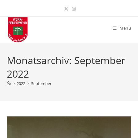
Zum
Inhalt
springen
Menü
Monatsarchiv: September
2022
>
2022
>
September