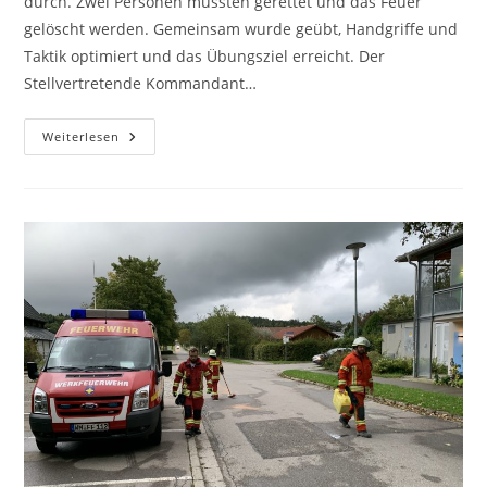
durch. Zwei Personen mussten gerettet und das Feuer
gelöscht werden. Gemeinsam wurde geübt, Handgriffe und
Taktik optimiert und das Übungsziel erreicht. Der
Stellvertretende Kommandant…
29.09.2022
Weiterlesen
–
Übung
„Brand“
Im
September