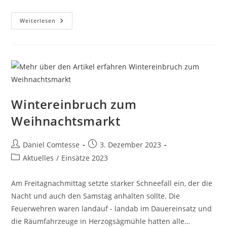
Herrlicher
Weiterlesen
Winterwetter-
Weihnachtsmarkt
Wintereinbruch zum
Weihnachtsmarkt
Beitrags-
Beitrag
Daniel Comtesse
3. Dezember 2023
Autor:
veröffentlicht:
Beitrags-
Aktuelles
/
Einsätze 2023
Kategorie:
Am Freitagnachmittag setzte starker Schneefall ein, der die
Nacht und auch den Samstag anhalten sollte. Die
Feuerwehren waren landauf - landab im Dauereinsatz und
die Räumfahrzeuge in Herzogsägmühle hatten alle…