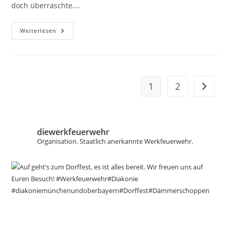
doch überraschte.…
01.12.2023
Weiterlesen
–
Einsatz:
Meldung
„Baum
Auf
PKW“
1
2
Zur näc
diewerkfeuerwehr
Organisation.
Staatlich anerkannte Werkfeuerwehr.