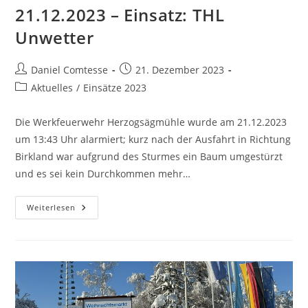
21.12.2023 – Einsatz: THL
Unwetter
Beitrags-
Beitrag
Daniel Comtesse
21. Dezember 2023
Autor:
veröffentlicht:
Beitrags-
Aktuelles
/
Einsätze 2023
Kategorie:
Die Werkfeuerwehr Herzogsägmühle wurde am 21.12.2023
um 13:43 Uhr alarmiert; kurz nach der Ausfahrt in Richtung
Birkland war aufgrund des Sturmes ein Baum umgestürzt
und es sei kein Durchkommen mehr…
21.12.2023
Weiterlesen
–
Einsatz:
THL
Unwetter