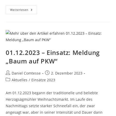
Wintereinbruch
Weiterlesen
Zum
Weihnachtsmarkt
01.12.2023 – Einsatz: Meldung
„Baum auf PKW“
Beitrags-
Beitrag
Daniel Comtesse
2. Dezember 2023
Autor:
veröffentlicht:
Beitrags-
Aktuelles
/
Einsätze 2023
Kategorie:
Am 01.12.2023 begann der traditionelle und beliebte
Herzogsägmühler Weihnachtsmarkt. Im Laufe des
Nachmittags setzte starker Schneefall ein, der zwar
angesagt war, aber in seiner Intensität und Dauer dann