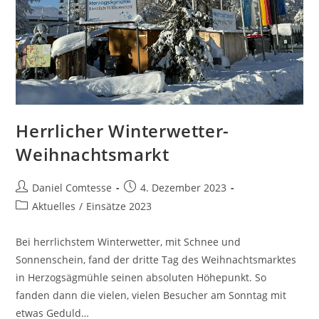
Herrlicher Winterwetter-
Weihnachtsmarkt
Beitrags-
Beitrag
Daniel Comtesse
4. Dezember 2023
Autor:
veröffentlicht:
Beitrags-
Aktuelles
/
Einsätze 2023
Kategorie:
Bei herrlichstem Winterwetter, mit Schnee und
Sonnenschein, fand der dritte Tag des Weihnachtsmarktes
in Herzogsägmühle seinen absoluten Höhepunkt. So
fanden dann die vielen, vielen Besucher am Sonntag mit
etwas Geduld…