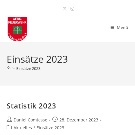
Zum
Inhalt
springen
Menü
Einsätze 2023
>
Einsätze 2023
Statistik 2023
Beitrags-
Beitrag
Daniel Comtesse
28. Dezember 2023
Autor:
veröffentlicht:
Beitrags-
Aktuelles
/
Einsätze 2023
Kategorie: