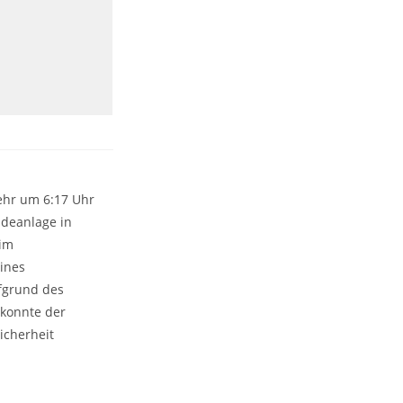
ehr um 6:17 Uhr
deanlage in
 im
ines
fgrund des
 konnte der
icherheit