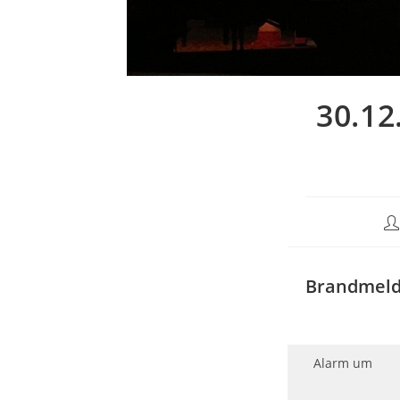
30.12
Be
Au
Brandmeld
Alarm um