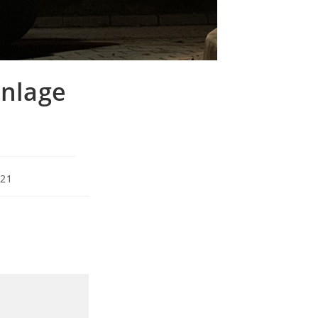
anlage
021