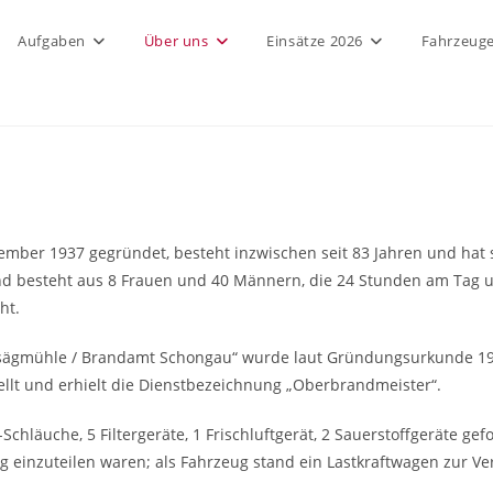
Aufgaben
Über uns
Einsätze 2026
Fahrzeug
r 1937 gegründet, besteht inzwischen seit 83 Jahren und hat sich
nd besteht aus 8 Frauen und 40 Männern, die 24 Stunden am Tag u
ht.
ogsägmühle / Brandamt Schongau“ wurde laut Gründungsurkunde 
t und erhielt die Dienstbezeichnung „Oberbrandmeister“.
Schläuche, 5 Filtergeräte, 1 Frischluftgerät, 2 Sauerstoffgeräte g
g einzuteilen waren; als Fahrzeug stand ein Lastkraftwagen zur Ve