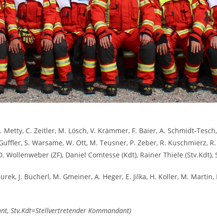
M. Metty, C. Zeitler, M. Lösch, V. Krämmer, F. Baier, A. Schmidt-Tesc
Guffler, S. Warsame, W. Ott, M. Teusner, P. Zeber, R. Kuschmierz, R. 
. Wollenweber (ZF), Daniel Comtesse (Kdt), Rainer Thiele (Stv.Kdt), S.
urek, J. Bücherl, M. Gmeiner, A. Heger, E. Jilka, H. Koller, M. Martin,
t, Stv.Kdt=Stellvertretender Kommandant)