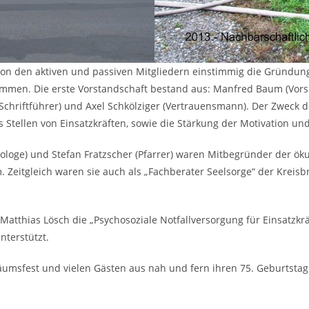
 den aktiven und passiven Mitgliedern einstimmig die Gründung
mmen. Die erste Vorstandschaft bestand aus: Manfred Baum (Vorsi
er (Schriftführer) und Axel Schkölziger (Vertrauensmann). Der Zweck
ellen von Einsatzkräften, sowie die Stärkung der Motivation und
ologe) und Stefan Fratzscher (Pfarrer) waren Mitbegründer der ök
Zeitgleich waren sie auch als „Fachberater Seelsorge“ der Kreisb
atthias Lösch die „Psychosoziale Notfallversorgung für Einsatzkrä
nterstützt.
äumsfest und vielen Gästen aus nah und fern ihren 75. Geburtstag