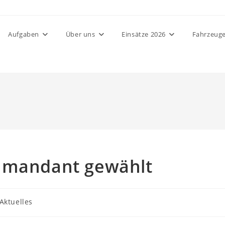
Aufgaben
Über uns
Einsätze 2026
Fahrzeug
ommandant gewählt
trags-
Aktuelles
egorie: