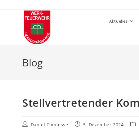
Zum
Inhalt
springen
Aktuelles
Blog
Stellvertretender K
Beitrags-
Beitrag
Bei
Daniel Comtesse
5. Dezember 2024
Autor:
veröffentlicht:
Kat