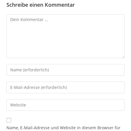
Schreibe einen Kommentar
Kommentar
Gib
deinen
Namen
Gib
oder
deine
Benutzernamen
E-
Gib
zum
Mail-
deine
Kommentieren
Adresse
Website-
ein
zum
URL
Name, E-Mail-Adresse und Website in diesem Browser für
Kommentieren