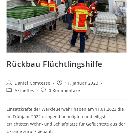
Rückbau Flüchtlingshilfe
Beitrags-
Beitrag
Daniel Comtesse
11. Januar 2023
Autor:
veröffentlicht:
Beitrags-
Beitrags-
Aktuelles
0 Kommentare
Kategorie:
Kommentare:
Einsatzkräfte der Werkfeuerwehr haben am 11.01.2023 die
im Frühjahr 2022 dringend benötigten und eiligst
errichteten Wohn- und Schlafplätze für Geflüchtete aus der
Ukraine zurück gebaut.