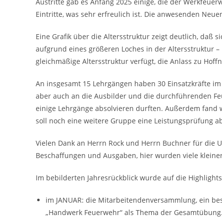
Austritte gab es Anfang 2025 einige, die der Werkfeuer
Eintritte, was sehr erfreulich ist. Die anwesenden Ne
Eine Grafik über die Altersstruktur zeigt deutlich, da
aufgrund eines größeren Loches in der Altersstruktur 
gleichmäßige Altersstruktur verfügt, die Anlass zu Hoff
An insgesamt 15 Lehrgängen haben 30 Einsatzkräfte im 
aber auch an die Ausbilder und die durchführenden Feu
einige Lehrgänge absolvieren durften. Außerdem fand w
soll noch eine weitere Gruppe eine Leistungsprüfung a
Vielen Dank an Herrn Rock und Herrn Buchner für die 
Beschaffungen und Ausgaben, hier wurden viele kleiner
Im bebilderten Jahresrückblick wurde auf die Highlights
im JANUAR: die Mitarbeitendenversammlung, ein bes
„Handwerk Feuerwehr“ als Thema der Gesamtübung