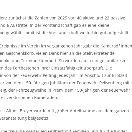
ierz zunächst die Zahlen von 2025 vor: 40 aktive und 22 passive
und 6 Austritte. In der Vorstandschaft gab es eine kleine
gewählt, somit ist die Vorstandschaft weiterhin gut aufgestellt.
e Ereignisse im Verein im vergangenen Jahr gab: die Kamerad*inne
 Geschenkkorb, vielen Dank hier an die Stellvertretende
chenke und Termine kümmert. So wurden auch einige Jubilare zu
n das Fortbestehen ihrer Einsatzfähigkeit überprüft. Die
r von der Feuerwehr Peiting jedes Jahr im Anschluß zur Brotzeit
er von dem 150-jährigen Jubiläum der Feuerwehr Peißenberg mit
eig, der Fahrzeugweihe in Prem, dem 150-jährigen der Feuerwehr
rer verstorbenen Kameraden.
st Alfons Breyer wurde mit großer Anteilnahme aus dem ganzen
Veranstaltung beigesetzt.
heitswache wieder ein Grillfest mit Familien und für die Kinder