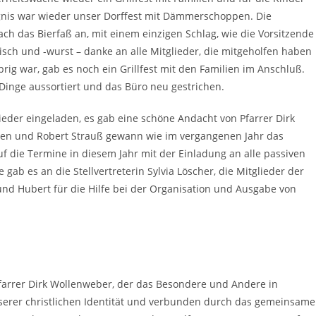
eignis war wieder unser Dorffest mit Dämmerschoppen. Die
ach das Bierfaß an, mit einem einzigen Schlag, wie die Vorsitzende
isch und -wurst – danke an alle Mitglieder, die mitgeholfen haben
rig war, gab es noch ein Grillfest mit den Familien im Anschluß.
ge aussortiert und das Büro neu gestrichen.
ieder eingeladen, es gab eine schöne Andacht von Pfarrer Dirk
ssen und Robert Strauß gewann wie im vergangenen Jahr das
f die Termine in diesem Jahr mit der Einladung an alle passiven
ab es an die Stellvertreterin Sylvia Löscher, die Mitglieder der
nd Hubert für die Hilfe bei der Organisation und Ausgabe von
farrer Dirk Wollenweber, der das Besondere und Andere in
erer christlichen Identität und verbunden durch das gemeinsame