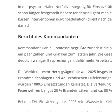
In der psychosozialen Notfallversorgung für Einsatzkräft
schon länger festgestellt haben: tendenziell geht ma
kurzen Interventionen (Psychoedukation) direkt nach d
danach.
Bericht des Kommandanten
Kommandant Daniel Comtesse begrüßte zunächst die a
ein paar Zahlen und Grafiken zum letzten Jahr. Die Ge
deutlich weniger Besprechungen, dafür mehr Arbeitsstu
Die Werkfeuerwehr Herzogsägmühle war 2025 insgesamt 5
Brandmeldeanlagen und 42 Technischen Hilfeleistungen
wurden 1080,5 Einsatzstunden geleistet. Die Verteilung 
Feuerwehren bei gut 20 % Brandeinsätzen und ca. 80 % 
Bei den THL-Einsätzen gab es 2025 kein „Wasser im Kel