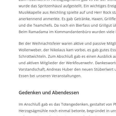
wurde das Spritzenhäusl aufgestellt. Ein wichtiges Er
Musikkapelle aus Reichling spielte auf und Herr Rock st
anerkennend anmerkte. Es gab Getränke, Haxen, Grillfle
und die Teamchefs. Da noch ein Bierfass und Grillgut üb
Beim Ramadama im Kommandantenbüro wurden viele Din
Bei der Weihnachtsfeier waren aktive und passive Mitgl
Wollenweber, der Nikolaus kam vorbei, es gab gutes E
Schrottwichteln. Zum Abschluß gab es einen Ausblick au
und aktiven Mitglieder der Werkfeuerwehr. Dankesworte g
Vorstandschaft, Andreas Huber den neuen Stüberlwirt u
Essen bei unseren Veranstaltungen.
Gedenken und Abendessen
Im Anschluß gab es das Totengedenken, gestaltet von P
Herzogsägmühle noch einmal betonte, begründet in uns