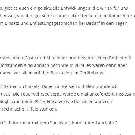
e gibt es auch einige aktuelle Entwicklungen, die wir so für uns
n eher weg von den großen Zusammenkünften in einem Raum, hin z
em Einsatz und Entlastungsgesprächen bei Bedarf in den Tagen
nwesenden Gäste und Mitglieder und begann seinen Bericht mit
samtstunden sind ähnlich hoch wie in 2024, es waren dann aber
nden, vor allem auf den Baustellen im Gerätehaus.
9 mal im Einsatz. Dabei rückte sie zu 3 Kleinbränden, 8
 aus. Die Feuerwehrseelsorge wurde 6 mal angefordert. Insgesam
liegt somit (ohne PSNV-Einsätze) wie bei vielen anderen
Technische Hilfeleistungen.
ler“, dafür mehr mit dem Stichwort „Baum über Fahrbahn“.