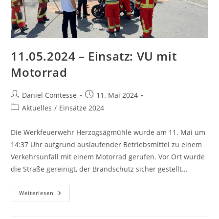
11.05.2024 – Einsatz: VU mit
Motorrad
Beitrags-
Beitrag
Daniel Comtesse
11. Mai 2024
Autor:
veröffentlicht:
Beitrags-
Aktuelles
/
Einsätze 2024
Kategorie:
Die Werkfeuerwehr Herzogsägmühle wurde am 11. Mai um
14:37 Uhr aufgrund auslaufender Betriebsmittel zu einem
Verkehrsunfall mit einem Motorrad gerufen. Vor Ort wurde
die Straße gereinigt, der Brandschutz sicher gestellt…
11.05.2024
Weiterlesen
–
Einsatz:
VU