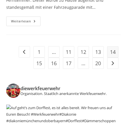
Fernsemmer. Dieser wurde zu Hause abgeholt und
standesgemäß mit einer Fahrzeugparade mit…
Abschied
Weiterlesen
Mit
35
Einsatzfahrzeugen
1
…
11
12
13
14
Zur vorherigen Seite
15
16
17
…
20
Zur näc
diewerkfeuerwehr
Organisation.
Staatlich anerkannte Werkfeuerwehr.