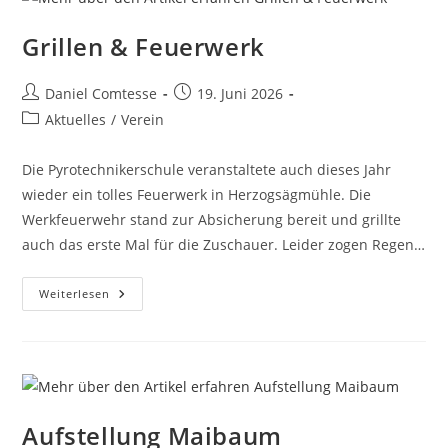
Grillen & Feuerwerk
Beitrags-
Beitrag
Daniel Comtesse
19. Juni 2026
Autor:
veröffentlicht:
Beitrags-
Aktuelles
/
Verein
Kategorie:
Die Pyrotechnikerschule veranstaltete auch dieses Jahr
wieder ein tolles Feuerwerk in Herzogsägmühle. Die
Werkfeuerwehr stand zur Absicherung bereit und grillte
auch das erste Mal für die Zuschauer. Leider zogen Regen…
Grillen
Weiterlesen
&
Feuerwerk
Aufstellung Maibaum