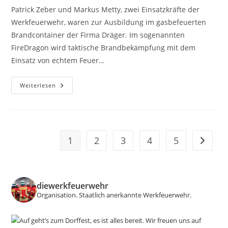
Patrick Zeber und Markus Metty, zwei Einsatzkräfte der
Werkfeuerwehr, waren zur Ausbildung im gasbefeuerten
Brandcontainer der Firma Dräger. Im sogenannten
FireDragon wird taktische Brandbekämpfung mit dem
Einsatz von echtem Feuer…
FireDragon
Weiterlesen
–
Gasbefeuerter
Brandcontainer
1
2
3
4
5
Zur näc
diewerkfeuerwehr
Organisation.
Staatlich anerkannte Werkfeuerwehr.