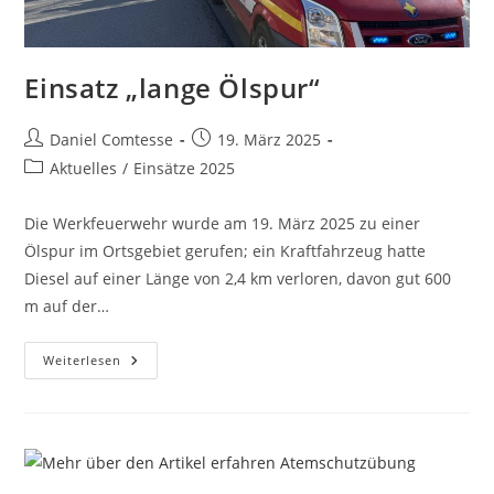
Einsatz „lange Ölspur“
Beitrags-
Beitrag
Daniel Comtesse
19. März 2025
Autor:
veröffentlicht:
Beitrags-
Aktuelles
/
Einsätze 2025
Kategorie:
Die Werkfeuerwehr wurde am 19. März 2025 zu einer
Ölspur im Ortsgebiet gerufen; ein Kraftfahrzeug hatte
Diesel auf einer Länge von 2,4 km verloren, davon gut 600
m auf der…
Einsatz
Weiterlesen
„lange
Ölspur“