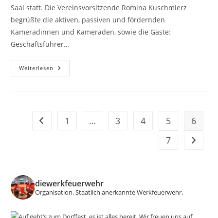
Saal statt. Die Vereinsvorsitzende Romina Kuschmierz
begrüßte die aktiven, passiven und fördernden
Kameradinnen und Kameraden, sowie die Gäste:
Geschäftsführer…
Jahreshauptversammlung
Weiterlesen
2024
1
…
3
4
5
6
Zur vorherigen Seite
7
Zur näc
diewerkfeuerwehr
Organisation.
Staatlich anerkannte Werkfeuerwehr.