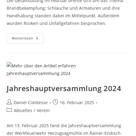
Die Gesamtübung im Februar drehte sich um das Thema
Brandbekämpfung; Schläuche und Armaturen und ihre
Handhabung standen dabei im Mittelpunkt. Außerdem
wurden Risiken und Unfallgefahren besprochen.
Gesamtübung
Weiterlesen
„Geräte
Zur
Brandbekämpfung“
Jahreshauptversammlung 2024
Beitrags-
Beitrag
Daniel Comtesse
16. Februar 2025
Autor:
veröffentlicht:
Beitrags-
Aktuelles
/
Verein
Kategorie:
Am 13. Februar 2025 fand die Jahreshauptversammlung
der Werkfeuerwehr Herzogsägmühle im Rainer-Endisch-