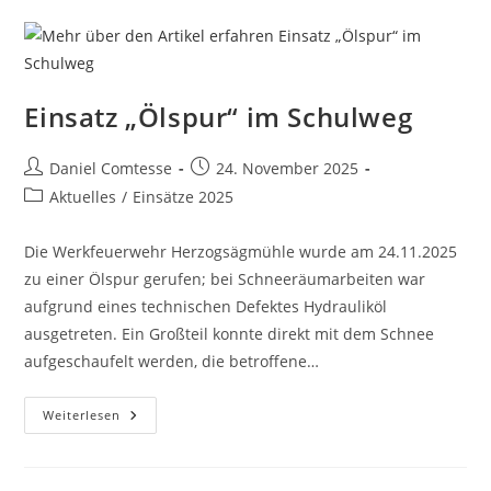
Einsatz „Ölspur“ im Schulweg
Beitrags-
Beitrag
Daniel Comtesse
24. November 2025
Autor:
veröffentlicht:
Beitrags-
Aktuelles
/
Einsätze 2025
Kategorie:
Die Werkfeuerwehr Herzogsägmühle wurde am 24.11.2025
zu einer Ölspur gerufen; bei Schneeräumarbeiten war
aufgrund eines technischen Defektes Hydrauliköl
ausgetreten. Ein Großteil konnte direkt mit dem Schnee
aufgeschaufelt werden, die betroffene…
Einsatz
Weiterlesen
„Ölspur“
Im
Schulweg