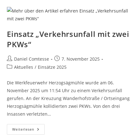
Einsatz „Verkehrsunfall mit zwei
PKWs“
Beitrags-
Beitrag
Daniel Comtesse
7. November 2025
Autor:
veröffentlicht:
Beitrags-
Aktuelles
/
Einsätze 2025
Kategorie:
Die Werkfeuerwehr Herzogsägmühle wurde am 06.
November 2025 um 11:54 Uhr zu einem Verkehrsunfall
gerufen. An der Kreuzung Wanderhofstraße / Ortseingang
Herzogsägmühle kollidierten zwei PKWs. Von den drei
Insassen verletzten…
Einsatz
Weiterlesen
„Verkehrsunfall
Mit