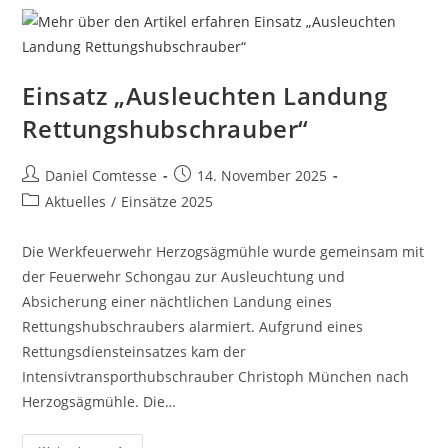
Einsatz „Ausleuchten Landung
Rettungshubschrauber“
Beitrags-
Beitrag
Daniel Comtesse
14. November 2025
Autor:
veröffentlicht:
Beitrags-
Aktuelles
/
Einsätze 2025
Kategorie:
Die Werkfeuerwehr Herzogsägmühle wurde gemeinsam mit
der Feuerwehr Schongau zur Ausleuchtung und
Absicherung einer nächtlichen Landung eines
Rettungshubschraubers alarmiert. Aufgrund eines
Rettungsdiensteinsatzes kam der
Intensivtransporthubschrauber Christoph München nach
Herzogsägmühle. Die…