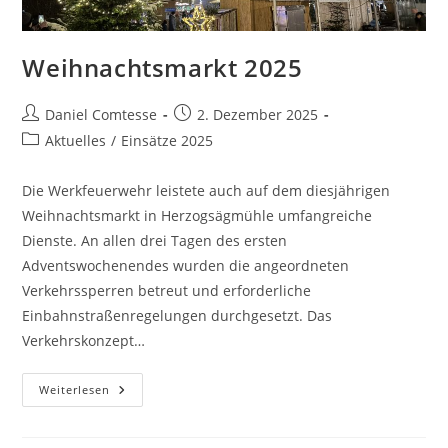
Weihnachtsmarkt 2025
Beitrags-
Beitrag
Daniel Comtesse
2. Dezember 2025
Autor:
veröffentlicht:
Beitrags-
Aktuelles
/
Einsätze 2025
Kategorie:
Die Werkfeuerwehr leistete auch auf dem diesjährigen
Weihnachtsmarkt in Herzogsägmühle umfangreiche
Dienste. An allen drei Tagen des ersten
Adventswochenendes wurden die angeordneten
Verkehrssperren betreut und erforderliche
Einbahnstraßenregelungen durchgesetzt. Das
Verkehrskonzept…
Weihnachtsmarkt
Weiterlesen
2025