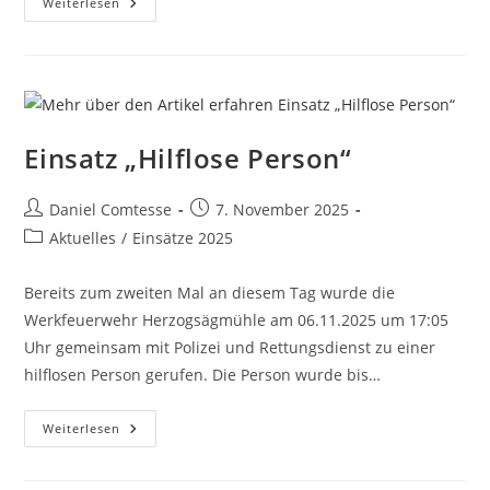
Einsatz
Weiterlesen
„Ausleuchten
Landung
Rettungshubschrauber“
Einsatz „Hilflose Person“
Beitrags-
Beitrag
Daniel Comtesse
7. November 2025
Autor:
veröffentlicht:
Beitrags-
Aktuelles
/
Einsätze 2025
Kategorie:
Bereits zum zweiten Mal an diesem Tag wurde die
Werkfeuerwehr Herzogsägmühle am 06.11.2025 um 17:05
Uhr gemeinsam mit Polizei und Rettungsdienst zu einer
hilflosen Person gerufen. Die Person wurde bis…
Einsatz
Weiterlesen
„Hilflose
Person“