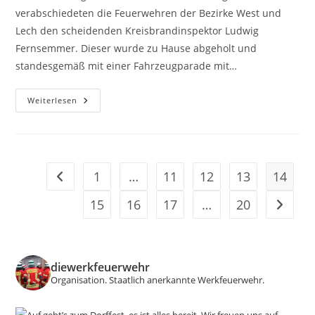
verabschiedeten die Feuerwehren der Bezirke West und
Lech den scheidenden Kreisbrandinspektor Ludwig
Fernsemmer. Dieser wurde zu Hause abgeholt und
standesgemäß mit einer Fahrzeugparade mit…
Abschied
Weiterlesen
Mit
35
Einsatzfahrzeugen
1
…
11
12
13
14
Zur vorherigen Seite
15
16
17
…
20
Zur näc
diewerkfeuerwehr
Organisation.
Staatlich anerkannte Werkfeuerwehr.