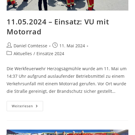
11.05.2024 – Einsatz: VU mit
Motorrad
Beitrags-
Beitrag
Daniel Comtesse
11. Mai 2024
Autor:
veröffentlicht:
Beitrags-
Aktuelles
/
Einsätze 2024
Kategorie:
Die Werkfeuerwehr Herzogsägmühle wurde am 11. Mai um
14:37 Uhr aufgrund auslaufender Betriebsmittel zu einem
Verkehrsunfall mit einem Motorrad gerufen. Vor Ort wurde
die Straße gereinigt, der Brandschutz sicher gestellt…
11.05.2024
Weiterlesen
–
Einsatz:
VU
Mit
Motorrad