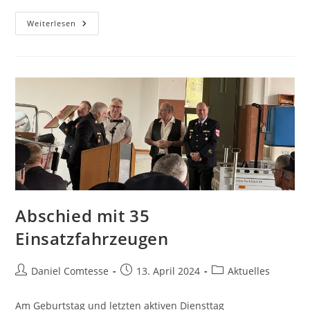
Begehung
Weiterlesen
Und
Einweisung
Pferd
Abschied mit 35
Einsatzfahrzeugen
Beitrags-
Beitrag
Beitrags-
Daniel Comtesse
13. April 2024
Aktuelles
Autor:
veröffentlicht:
Kategorie:
Am Geburtstag und letzten aktiven Diensttag